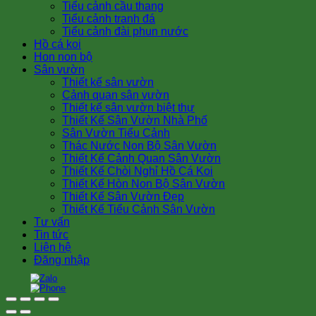
Tiểu cảnh cầu thang
Tiểu cảnh tranh đá
Tiểu cảnh đài phun nước
Hồ cá koi
Hon non bộ
Sân vườn
Thiết kế sân vườn
Cảnh quan sân vườn
Thiết kế sân vườn biệt thự
Thiết Kế Sân Vườn Nhà Phố
Sân Vườn Tiểu Cảnh
Thác Nước Non Bộ Sân Vườn
Thiết Kế Cảnh Quan Sân Vườn
Thiết Kế Chòi Nghỉ Hồ Cá Koi
Thiết Kế Hòn Non Bộ Sân Vườn
Thiết Kế Sân Vườn Đẹp
Thiết Kế Tiểu Cảnh Sân Vườn
Tư vấn
Tin tức
Liên hệ
Đăng nhập