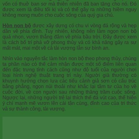
vốn có thuở ban sơ mà thiên nhiên đã ban tặng cho nó. Đó
được xem là điều tối kị và có thể gây ra những hiềm nguy
không mong muốn cho cuộc sống của quý gia chủ.
Hòn non bộ
được xây dựng có chu vi vòng đá rộng và hẹp
dần về phía đỉnh. Tuy nhiên, không nên làm ngọn non bộ
quá nhọn, vươn thẳng đâm về phía bầu trời. Đây được xem
là cách bố trí phá vỡ phong thủy và có khả năng gây ra sự
mất mát, mai một về cả tài vượng lẫn sự bình an.
Nhìn vào nguyên tắc làm hòn non bộ theo phong thủy, chúng
ta phần nào có thể cảm nhận được một số điểm liên quan
đến đặc trưng tính cách cũng như độ tuổi của người chơi
loại hình nghệ thuật trang trí này. Người già thường có
khuynh hướng chọn lựa các tiểu cảnh giả sơn có cấu trúc
bằng phẳng, ngọn núi thoải như khắc lại tâm tư của họ về
cuộc đời, về con người sau những thăng trầm cuộc sống.
Ngược lại, những người trẻ lại thích thế đá vút cao, thể hiện
ý chí mạnh mẽ vươn lên cái tận cùng, đỉnh cao của tri thức
và sự thành công, tài vượng.