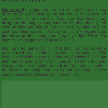
Hòn non bộ
hay ngọn giả sơn từ trước cho đến nay không
được thi công một cách đơn lẻ mà trên cơ sở kết hợp với
các loại hình nghệ thuật khác. Các nghệ nhân thường xây
dựng non bộ trong sự song hành với hệ động thực vật vô
cùng đa dạng gắn liền với các thú chơi cây cảnh, nuôi cá
cảnh của nhiều gia đình. Và đây cũng là một
nguyên tắc
làm hòn non bộ
vô cùng quan trọng quyết định đến vẻ đẹp
thẩm mỹ không gian sống của quý gia chủ.
Hòn non bộ
nên được thi công trong các bồn có chứa
nước. Kích thước của bồn to hay nhỏ còn tùy thuộc vào điều
kiện diện tích không gian cũng như sự yêu thích của các gia
đình, dao động từ 15 cm – 3 m, thậm chí lên đến 8 m – 9 m.
Quý gia chủ nên trồng kết hợp cây trên đá: bon sai, sanh…
để làm tăng sức sống cũng như sự hòa hợp cùng tự nhiên
của nghệ thuật trang trí
tiểu cảnh hòn non bộ
.