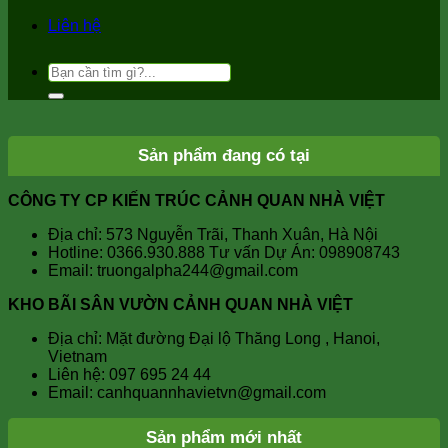
Liên hệ
Tìm
kiếm:
Sản phẩm đang có tại
CÔNG TY CP KIẾN TRÚC CẢNH QUAN NHÀ VIỆT
Địa chỉ: 573 Nguyễn Trãi, Thanh Xuân, Hà Nội
Hotline: 0366.930.888 Tư vấn Dự Án: 098908743
Email: truongalpha244@gmail.com
KHO BÃI SÂN VƯỜN CẢNH QUAN NHÀ VIỆT
Địa chỉ: Mặt đường Đại lộ Thăng Long , Hanoi,
Vietnam
Liên hệ: 097 695 24 44
Email: canhquannhavietvn@gmail.com
Sản phẩm mới nhất