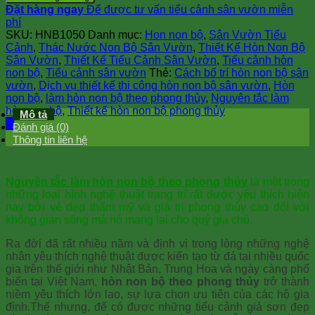
làm
Đặt hàng ngay
Để được tư vấn tiểu cảnh sân vườn miễn
hòn
phí
non
SKU:
HNB1050
Danh mục:
Hon non bộ
,
Sân Vườn Tiểu
bộ
Cảnh
,
Thác Nước Non Bộ Sân Vườn
,
Thiết Kế Hòn Non Bộ
theo
Sân Vườn
,
Thiết Kế Tiểu Cảnh Sân Vườn
,
Tiểu cảnh hòn
phong
non bộ
,
Tiểu cảnh sân vườn
Thẻ:
Cách bố trí hòn non bộ sân
thủy
vườn
,
Dịch vụ thiết kế thi công hòn non bộ sân vườn
,
Hòn
số
non bộ
,
làm hòn non bộ theo phong thủy
,
Nguyên tắc làm
lượng
hòn non bộ
,
Thiết kế hòn non bộ phong thủy
Mô tả
Đánh giá (0)
Thông tin liên hệ
Nguyên tắc làm hòn non bộ theo phong thủy
là một trong
những loại hình nghệ thuật trang trí rất được yêu thích hiện
nay bởi vẻ đẹp thẩm mỹ và giá trị phong thủy cao đối với
không gian sống mà nó mang lại cho quý gia chủ.
Ra đời đã rất nhiều năm và định vị trong lòng những nghệ
nhân yêu thích nghệ thuật được kiến tạo từ đá tại nhiều quốc
gia trên thế giới như Nhật Bản, Trung Hoa và ngày càng phổ
biến tại Việt Nam,
hòn non bộ theo phong thủy
trở thành
niềm yêu thích lớn lao, sự lựa chọn ưu tiên của các hộ gia
đình.Thế nhưng, để có được những tiểu cảnh giả sơn đẹp