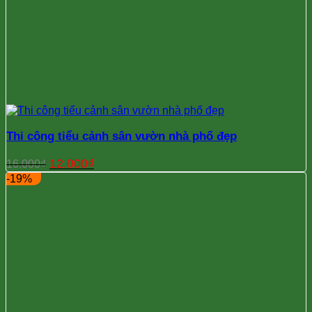
Thi công tiểu cảnh sân vườn nhà phố đẹp
Giá
Giá
12.000
₫
16.000
₫
gốc
hiện
-19%
là:
tại
16.000₫.
là:
12.000₫.