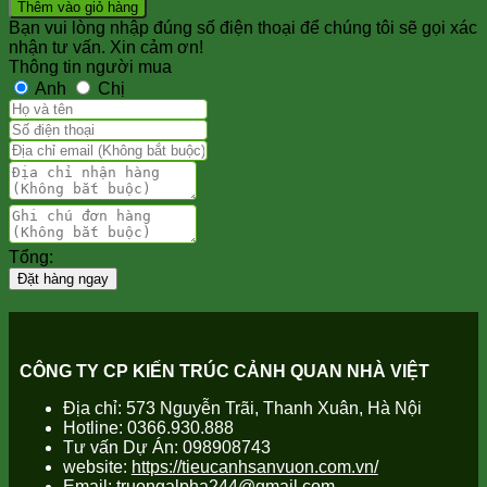
là:
tắc
tại
Thêm vào giỏ hàng
105.000₫.
làm
là:
Bạn vui lòng nhập đúng số điện thoại để chúng tôi sẽ gọi xác
hòn
95.000₫.
nhận tư vấn. Xin cảm ơn!
non
Thông tin người mua
bộ
Anh
Chị
theo
phong
thủy
số
lượng
Tổng:
Đặt hàng ngay
CÔNG TY CP KIẾN TRÚC CẢNH QUAN NHÀ VIỆT
Địa chỉ: 573 Nguyễn Trãi, Thanh Xuân, Hà Nội
Hotline: 0366.930.888
Tư vấn Dự Án: 098908743
website:
https://tieucanhsanvuon.com.vn/
Email: truongalpha244@gmail.com