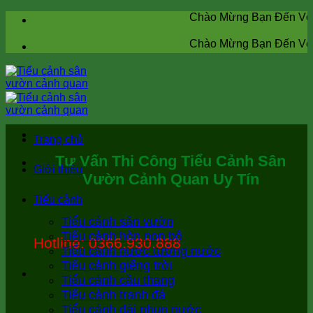
Skip
Chào Mừng Bạn Đến Với
Ti
to
content
Chào Mừng Bạn Đến Với
Ti
Trang chủ
Tư Vấn Thi Công
Tiểu Cảnh Sân
Giới thiệu
Vườn Cảnh Quan Uy Tín
Tiểu cảnh
Tiểu cảnh sân vườn
Tiểu cảnh hòn non bộ
Hotline: 0366.930.888
Tiểu cảnh nước tường nước
Tiểu cảnh giếng trời
Tiểu cảnh cầu thang
Tiểu cảnh tranh đá
Tiểu cảnh đài phun nước