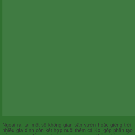
Ngoài ra, tại một số không gian sân vườn hoặc giếng trời,
nhiều gia đình còn kết hợp nuôi thêm cá Koi góp phần tạo