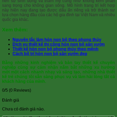
nên sự sinh động và thẩm mỹ cũng như không kém phần
sang trọng cho không gian sống. Mô hình trang trí kết hợp
này hiện nay đang tạo được dấu ấn riêng và trở thành sự
lựa chọn hàng đầu của các hộ gia đình tại Việt Nam và nhiều
quốc gia khác.
Xem thêm:
Nguyên tắc làm hòn non bộ theo phong thủy
Dịch vụ thiết kế thi công hòn non bộ sân vườn
Thiết kế hòn non bộ phong thủy theo mệnh
Cách bố trí hòn non bộ sân vườn đẹp
Bằng những kinh nghiệm và bàn tay thiết kế chuyên
nghiệp cùng sự cảm nhận nắm bắt những xu hướng
mới một cách nhanh nhạy và sáng tạo, những nhà thiết
kế trẻ chúng tôi sẵn sàng phục vụ và làm hài lòng tất cả
khách hàng của mình.
0/5
(0 Reviews)
Đánh giá
Chưa có đánh giá nào.