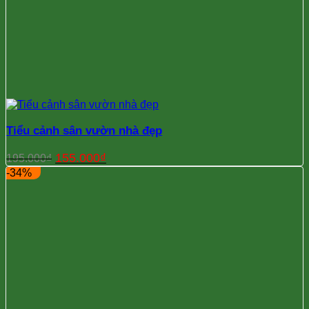
Tiểu cảnh sân vườn nhà đẹp
Giá
Giá
155.000
₫
195.000
₫
gốc
hiện
-34%
là:
tại
195.000₫.
là:
155.000₫.