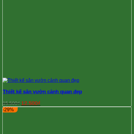
Thiết kế sân vườn cảnh quan đẹp
Giá
Giá
12.500
₫
15.500
₫
gốc
hiện
-29%
là:
tại
15.500₫.
là:
12.500₫.