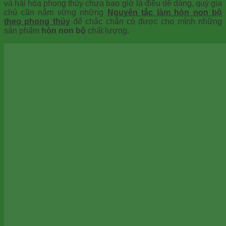
và hài hòa phong thủy chưa bao giờ là điều dễ dàng, quý gia
chủ cần nắm vững những
Nguyên tắc làm hòn non bộ
theo phong thủy
để chắc chắn có được cho mình những
sản phẩm
hòn non bộ
chất lượng.