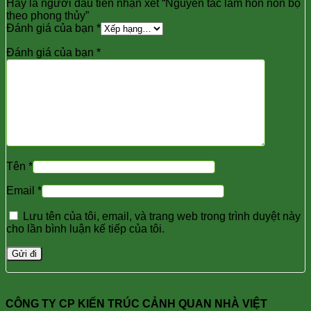
Hãy là người đầu tiên nhận xét “Nguyên tắc làm hòn non bộ
theo phong thủy”
Đánh giá của bạn
*
Đánh giá của bạn
*
Tên
*
Email
*
Lưu tên của tôi, email, và trang web trong trình duyệt này
cho lần bình luận kế tiếp của tôi.
CÔNG TY CP KIẾN TRÚC CẢNH QUAN NHÀ VIỆT