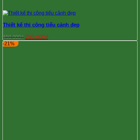
Thiết kế thi công tiểu cảnh đẹp
Giá
Giá
250.000
₫
450.000
₫
gốc
hiện
-21%
là:
tại
450.000₫.
là:
250.000₫.