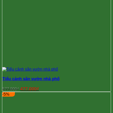
Tiểu cảnh sân vườn nhà phố
Giá
Giá
477.000
₫
577.000
₫
gốc
hiện
-5%
là:
tại
577.000₫.
là:
477.000₫.