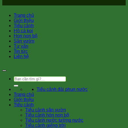
Trang chủ
Giới thiệu
Tiểu cảnh
Hồ cá koi
Hon non bộ
Sân vườn
Tư vấn
Tin tức
Liên hệ
Tìm
kiếm:
Tiểu cảnh đài phun nước
Trang chủ
Giới thiệu
Tiểu cảnh
Tiểu cảnh sân vườn
Tiểu cảnh hòn non bộ
Tiểu cảnh nước tường nước
Tiểu cảnh giếng trời